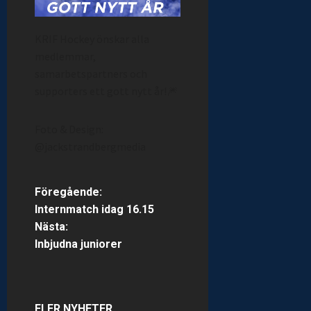
KRIF Hockey önskar alla
medlemmar,
samarbetspartners och
supporters ett gott nytt år!🎆
Foto & Design:
@jackstrandbergmedia
P
Föregående:
Internmatch idag 16.15
o
Nästa:
Inbjudna juniorer
s
t
FLER NYHETER