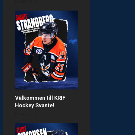
n
2026-08-06
Välkommen till KRIF
Hockey Svante!
2026-08-03