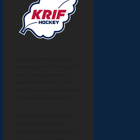
Vill du vara med och forma
framtiden för KRIF Hockey? Vi
söker nu en engagerad och
resultatorienterad säljare
som vill vara med och utveckla
vår marknadsverksamhet.
Som säljare åt KRIF Hockey
får du möjligheten att
utvecklas i en dynamisk miljö
och chansen att bygga