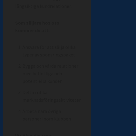
långsiktiga kundrelationer.
Som säljare hos oss
kommer du att:
Ansvara för att sälja olika
typer av sponsringspaket
Bygga och vårda relationer
med befintliga och
potentiella kunder
Delta i olika
marknadsföringsaktiviteter
Arbeta nära övriga
personer inom klubben
Vi söker dig som: