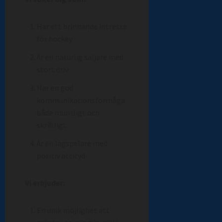
Har ett brinnande intresse
för hockey
Är en naturlig säljare med
stort driv
Har en god
kommunikationsförmåga
både muntligt och
skriftligt
Är en lagspelare med
positiv attityd
Vi erbjuder:
En unik möjlighet att