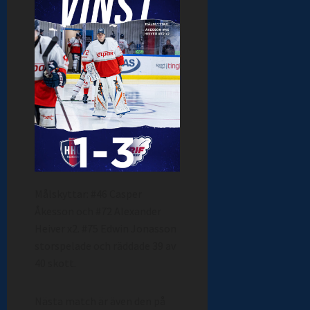
Målskyttar: #46 Casper
Åkesson och #72 Alexander
Heiver x2. #75 Edwin Jonasson
storspelade och räddade 39 av
40 skott.
Nästa match är även den på