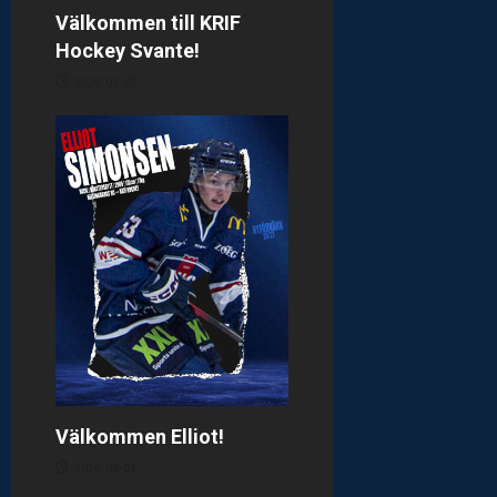
o
Välkommen till KRIF
n
Hockey Svante!
2026-08-03
Välkommen Elliot!
2026-08-03