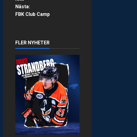
Nästa:
s
FBK Club Camp
t
n
FLER NYHETER
a
v
i
g
a
t
i