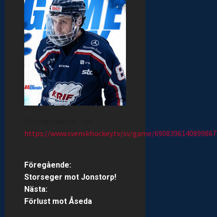
Matchen kan ses här
https://www.svenskhockey.tv/sv/game/690839614089986
P
Föregående:
Storseger mot Jonstorp!
o
Nästa:
Förlust mot Åseda
s