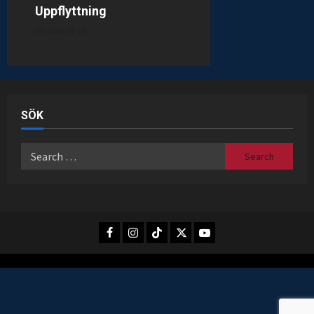
Uppflyttning
2026-07-23
SÖK
Search
for:
Facebook
Instagram
TikTok
X
Youtube