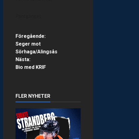
Pantgänget
P
Föregående:
Seger mot
o
Sörhaga/Alingsås
Nästa:
s
Bio med KRIF
t
n
FLER NYHETER
a
v
i