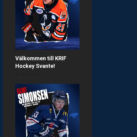
g
a
t
i
o
Välkommen till KRIF
n
Hockey Svante!
2026-08-03