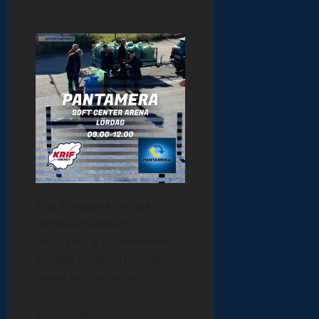
Just din kasse eller säck är
högst avgörande för
resultatet, vi tar även emot
skadade burkar, utländska
burkar och petflaskor.
Varmt välkomna!