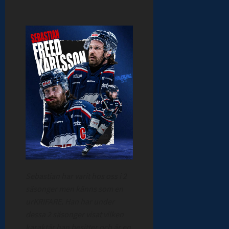
Sebastian har varit hos oss i 2
säsonger men känns som en
urKRIFARE. Han har under
dessa 2 säsonger visat vilken
karaktär han besitter och är en