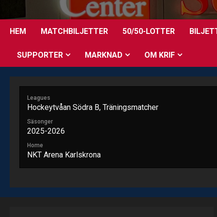
Skip
to
content
HEM
MATCHBILJETTER
50/50-LOTTER
BILJET
SUPPORTER
MARKNAD
OM KRIF
Leagues
Hockeytvåan Södra B, Träningsmatcher
Säsonger
2025-2026
Home
NKT Arena Karlskrona